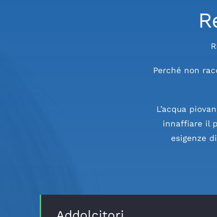
R
R
Perché non racc
L’acqua piovan
innaffiare il 
esigenze di
Addolcitori