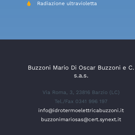
Radiazione ultravioletta
Buzzoni Mario Di Oscar Buzzoni e C.
s.a.s.
Via Roma, 3, 23816 Barzio (LC)
Tel./Fax
0341 996 197
info@idrotermoelettricabuzzoni.it
buzzonimariosas@cert.synext.it