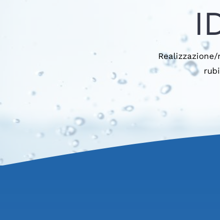
I
Realizzazione/
rub