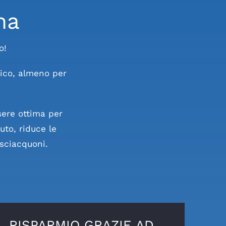
na
o!
tico, almeno per
sere ottima per
uto, riduce le
 sciacquoni.
RISPARMIO GRAZIE AD